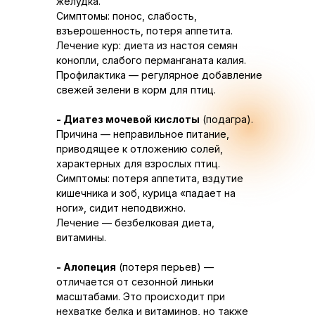
желудка.
Симптомы: понос, слабость,
взъерошенность, потеря аппетита.
Лечение кур: диета из настоя семян
конопли, слабого перманганата калия.
Профилактика — регулярное добавление
свежей зелени в корм для птиц.
- Диатез мочевой кислоты
(подагра).
Причина — неправильное питание,
приводящее к отложению солей,
характерных для взрослых птиц.
Симптомы: потеря аппетита, вздутие
кишечника и зоб, курица «падает на
ноги», сидит неподвижно.
Лечение — безбелковая диета,
витамины.
- Алопеция
(потеря перьев) —
отличается от сезонной линьки
масштабами. Это происходит при
нехватке белка и витаминов, но также